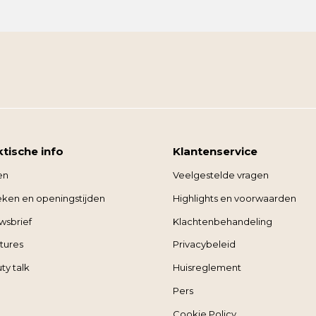
ktische info
Klantenservice
en
Veelgestelde vragen
ieken en openingstijden
Highlights en voorwaarden
wsbrief
Klachtenbehandeling
tures
Privacybeleid
ty talk
Huisreglement
Pers
Cookie Policy