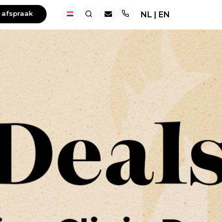
 afspraak
NL
|
EN
Nederland
Zoeken
Telefoon