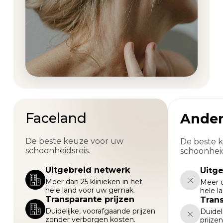
Faceland
Ander
De beste keuze voor uw
De beste 
schoonheidsreis.
schoonheid
Uitgebreid netwerk
Uitg
Meer dan 25 klinieken in het
Meer d
hele land voor uw gemak.
hele l
Transparante prijzen
Trans
Duidelijke, voorafgaande prijzen
Duidel
zonder verborgen kosten.
prijze