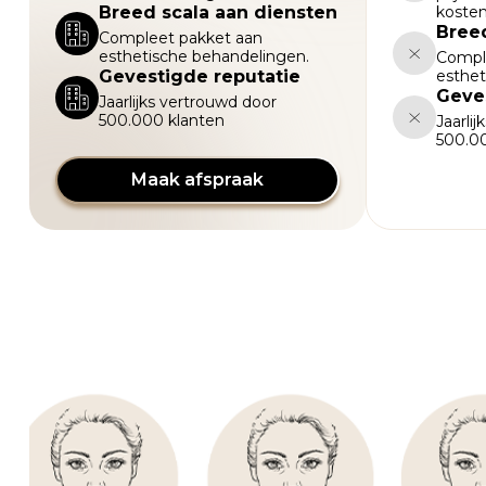
Breed scala aan diensten
kosten
Breed
Compleet pakket aan
esthetische behandelingen.
Compl
Gevestigde reputatie
esthet
Geve
Jaarlijks vertrouwd door
500.000 klanten
Jaarli
500.0
Maak afspraak