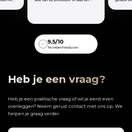
zeerste aan
en ben er
 Die je er
9,5/10
Tevredenheidscore
Heb je een vraag?
Heb je een praktische vraag of wil je eerst even
overleggen? Neem gerust contact met ons op. We
helpen je graag verder.