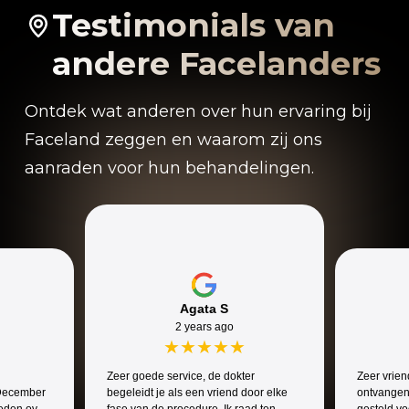
Testimonials van
andere Facelanders
Ontdek wat anderen over hun ervaring bij
Faceland zeggen en waarom zij ons
aanraden voor hun behandelingen.
Agata S
2 years ago
★
★
★
★
★
Zeer goede service, de dokter
Zeer vrien
 December
begeleidt je als een vriend door elke
ontvangen
reden over
fase van de procedure. Ik raad ten
gesteld vo