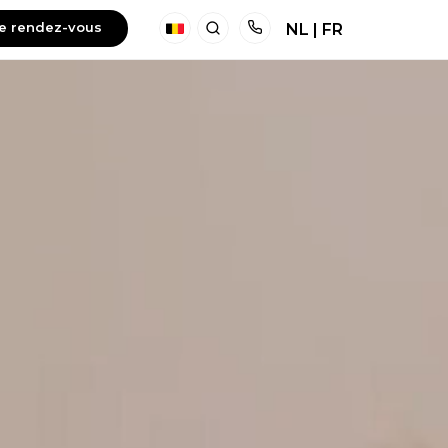
re rendez-vous
NL
|
FR
Français
Zoeken
Telefoon