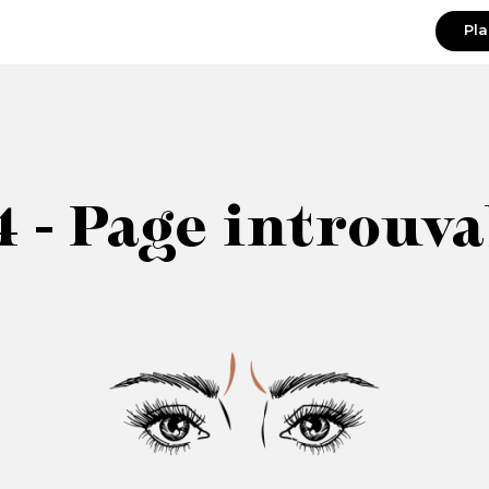
Pla
 - Page introuv