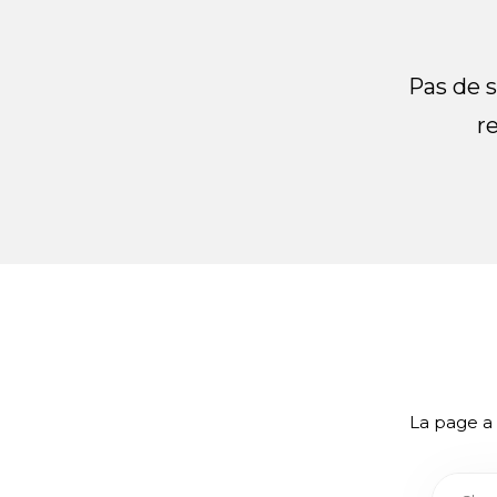
Pas de s
r
La page a 