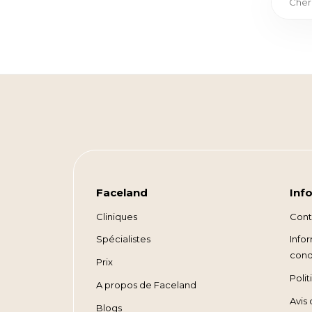
Faceland
Inf
Cliniques
Cont
Spécialistes
Info
cond
Prix
Polit
A propos de Faceland
Avis
Blogs