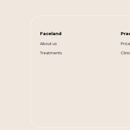
Faceland
Pra
About us
Pric
Treatments
Clin