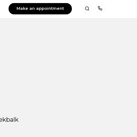
Make an appointment
Search
Telefoon
oekbalk