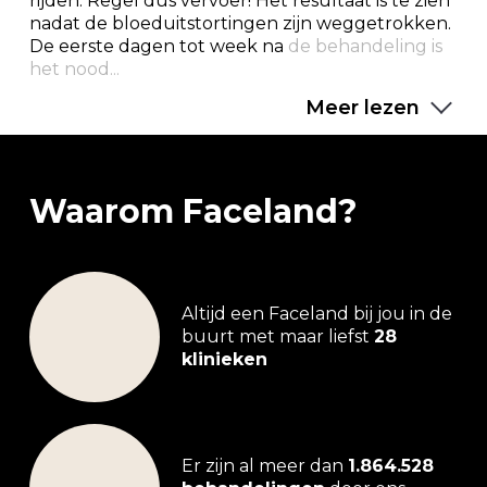
rijden. Regel dus vervoer! Het resultaat is te zien
nadat de bloeduitstortingen zijn weggetrokken.
De eerste dagen tot week na
de behandeling is
het nood...
Meer lezen
Waarom Faceland?
Altijd een Faceland bij jou in de
buurt met maar liefst
28
klinieken
Er zijn al meer dan
1.864.528