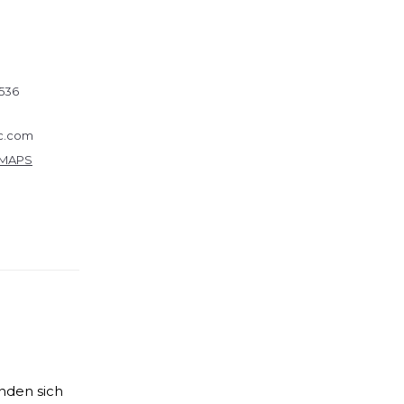
536
ic.com
 MAPS
nden sich