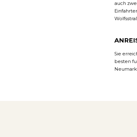
auch zwei
Einfahrte
Wolfsstra
ANREI
Sie errei
besten fu
Neumarkt