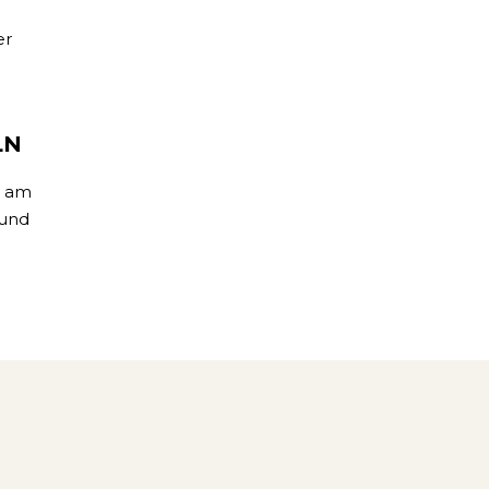
er
LN
n am
 und