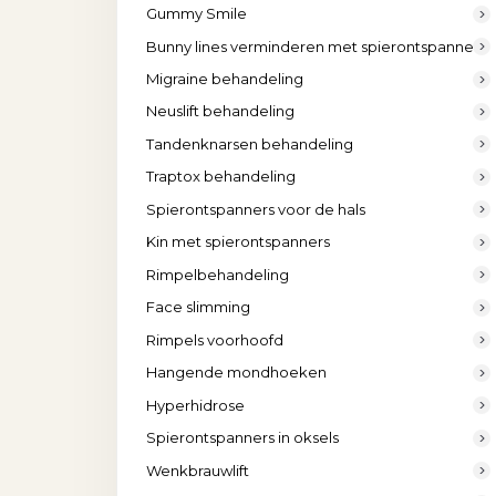
Gummy Smile
Bunny lines verminderen met spierontspanners
Migraine behandeling
Neuslift behandeling
Tandenknarsen behandeling
Traptox behandeling
Spierontspanners voor de hals
Kin met spierontspanners
Rimpelbehandeling
Face slimming
Rimpels voorhoofd
Hangende mondhoeken
Hyperhidrose
Spierontspanners in oksels
Wenkbrauwlift