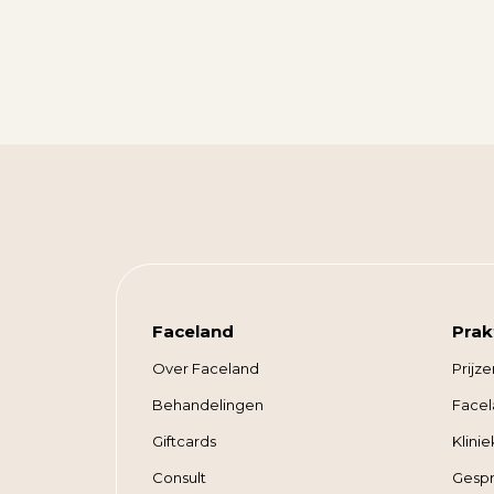
Faceland
Prak
Over Faceland
Prijze
Behandelingen
Face
Giftcards
Klini
Consult
Gespr