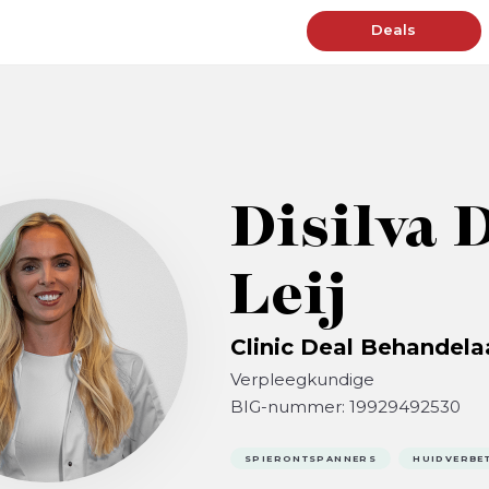
Deals
Disilva 
Leij
Clinic Deal Behandela
Verpleegkundige
BIG-nummer: 19929492530
SPIERONTSPANNERS
HUIDVERBE