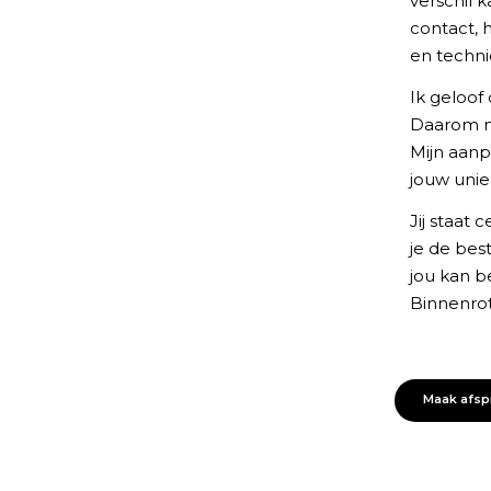
verschil 
contact, 
en techni
Ik geloof 
Daarom ne
Mijn aanpa
jouw uniek
Jij staat
je de best
jou kan b
Binnenrot
Maak afspr