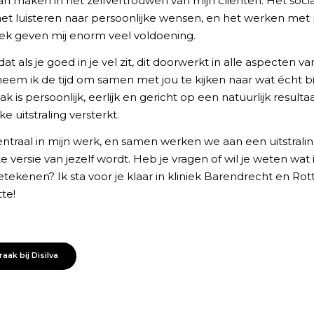
kan maken in het zelfvertrouwen van mijn cliënten. Het soci
het luisteren naar persoonlijke wensen, en het werken met 
ek geven mij enorm veel voldoening.
dat als je goed in je vel zit, dit doorwerkt in alle aspecten va
em ik de tijd om samen met jou te kijken naar wat écht bij
k is persoonlijk, eerlijk en gericht op een natuurlijk resulta
e uitstraling versterkt.
 centraal in mijn werk, en samen werken we aan een uitstrali
e versie van jezelf wordt. Heb je vragen of wil je weten wat 
etekenen? Ik sta voor je klaar in kliniek Barendrecht en Ro
te!
aak bij Disilva