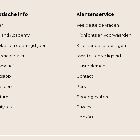
ktische info
Klantenservice
en
Veelgestelde vragen
land Academy
Highlights en voorwaarden
ieken en openingstijden
Klachtenbehandelingen
reid betalen
Kwaliteit en veiligheid
wsbrief
Huisreglement
tsapp
Contact
uencers
Pers
tures
Spoedgevallen
ty talk
Privacy
Cookies