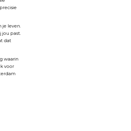
ale
precisie
n je leven.
 jou past.
at dat
ng waarin
ik voor
tterdam