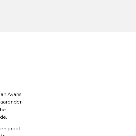
aan Avans
 waaronder
che
de.
een groot