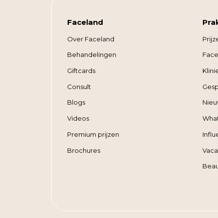
Faceland
Pra
Over Faceland
Prijz
Behandelingen
Face
Giftcards
Klin
Consult
Gesp
Blogs
Nieu
Videos
Wha
Premium prijzen
Infl
Brochures
Vaca
Beau