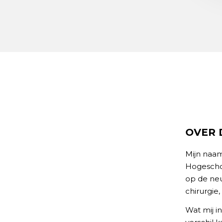
OVER 
Mijn naam
Hogeschoo
op de neu
chirurgie
Wat mij i