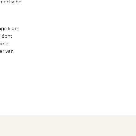
n medische
ngrijk om
t écht
iele
er van