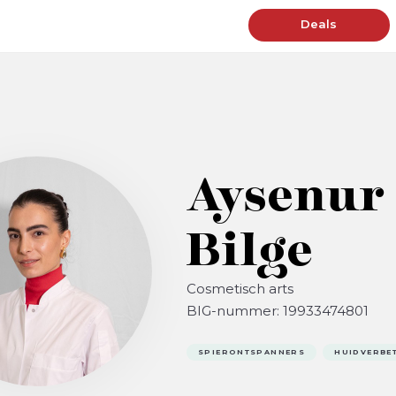
Deals
Aysenur
Bilge
Cosmetisch arts
BIG-nummer: 19933474801
SPIERONTSPANNERS
HUIDVERBE