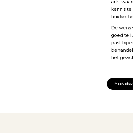
arts, waa
kennis te
huidverbe
De wens va
goed te l
past bij i
behandeli
het gezich
Maak afspr