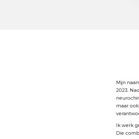
Mijn naam
2023. Nad
neurochir
maar ook 
verantwoor
Ik werk g
Die combi