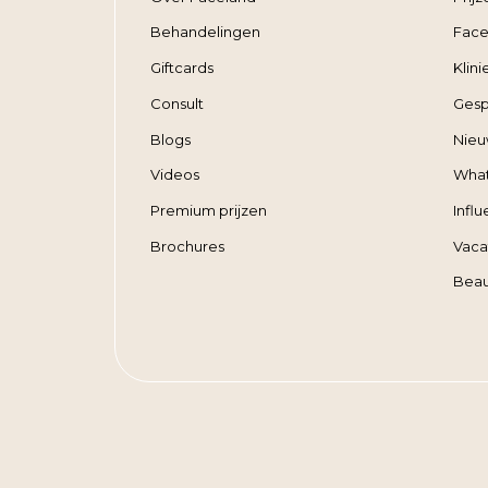
Behandelingen
Face
Giftcards
Klin
Consult
Gesp
Blogs
Nieu
Videos
Wha
Premium prijzen
Infl
Brochures
Vaca
Beau