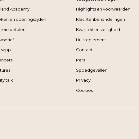
land Academy
Highlights en voorwaarden
ieken en openingstijden
Klachtenbehandelingen
reid betalen
Kwaliteit en veiligheid
wsbrief
Huisreglement
tsapp
Contact
uencers
Pers
tures
Spoedgevallen
ty talk
Privacy
Cookies