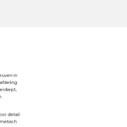
euven in
afdeling
erdiept,
n
or detail.
smetisch