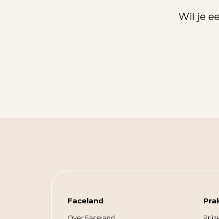
Wil je 
Faceland
Pra
Over Faceland
Prijz