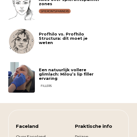
zones
SPIERONTSPANNERS
Profhilo vs. Profhilo
Structura: dít moet je
weten
Een natuurlijk vollere
glimlach: Milou’s lip filler
ervaring
FILLERS
Faceland
Praktische info
Over Faceland
Prijzen