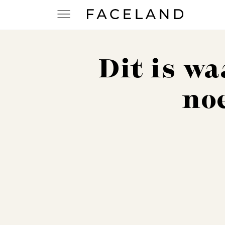
Dit is w
no