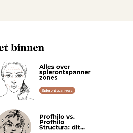
et binnen
Alles over
spierontspanner
zones
Spierontspanners
Profhilo vs.
Profhilo
Structura: dít
moet je weten