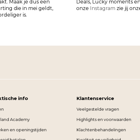
akt. Maak je dus een
Deals, Lucky moments en
rting die in mei geldt,
onze
Instagram
zie jij on
rdeliger is.
ktische info
Klantenservice
en
Veelgestelde vragen
land Academy
Highlights en voorwaarden
ieken en openingstijden
Klachtenbehandelingen
reid betalen
Kwaliteit en veiligheid