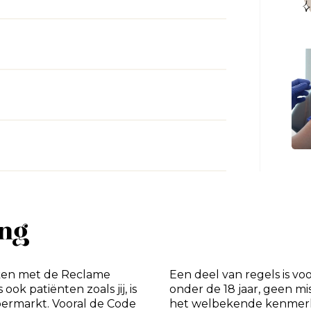
ing
maken met de Reclame
Een deel van regels is v
ok patiënten zoals jij, is
onder de 18 jaar, geen mi
permarkt. Vooral de Code
het welbekende kenmerk