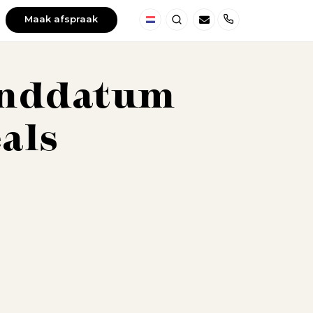
Maak afspraak
Nederland
Zoeken
Telefoon
einddatum
als