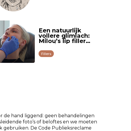
Een natuurlijk
vollere glimlach:
Milou’s lip filler
ervaring
Fillers
oor de hand liggend: geen behandelingen
sleidende foto’s of beloftes en we moeten
 gebruiken. De Code Publieksreclame