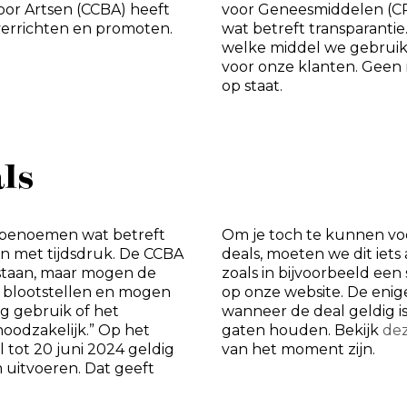
or Artsen (CCBA) heeft
voor Geneesmiddelen (CPG
verrichten en promoten.
wat betreft transparantie
welke middel we gebruik
voor onze klanten. Geen
op staat.
ls
m benoemen wat betreft
Om je toch te kunnen voo
ken met tijdsdruk. De CCBA
deals, moeten we dit iets
gestaan, maar mogen de
zoals in bijvoorbeeld ee
k blootstellen en mogen
op onze website. De enig
g gebruik of het
wanneer de deal geldig is,
odzakelijk.” Op het
gaten houden. Bekijk
dez
 tot 20 juni 2024 geldig
van het moment zijn.
 uitvoeren. Dat geeft