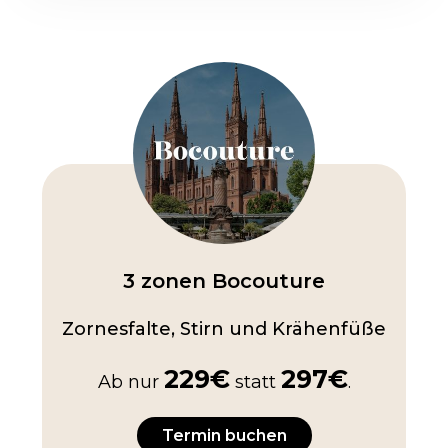
3 zonen Bocouture
Zornesfalte, Stirn und Krähenfüße
229€
297€
Ab nur
statt
.
Termin buchen