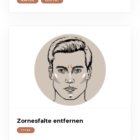
WANGEN
GESICHT
Zornesfalte entfernen
STIRN