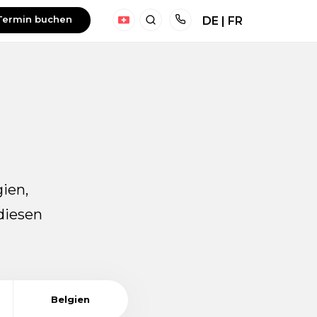
Termin buchen
DE
|
FR
Schweiz
Suchen
Telefoon
ien,
diesen
Belgien