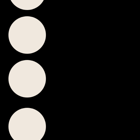
Faceland verwendet nur
Premium-Filler
von höchster
Qualität.
Faceland besitzt
28
Kliniken
und beschäftigt
80+
ausgebildete
Fachkräfte
, die
auf dem neuesten Stand der
Technik sind.
Faceland, die internationale
und schnell wachsende
Gruppe für Injektionen und
Plastische Chirurgie, ist in
den
Niederlanden, Belgien, der
Schweiz und Deutschland