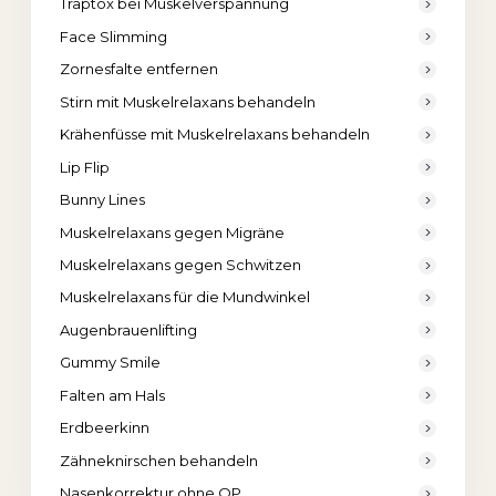
Traptox bei Muskelverspannung
Face Slimming
Zornesfalte entfernen
Stirn mit Muskelrelaxans behandeln
Krähenfüsse mit Muskelrelaxans behandeln
Lip Flip
Bunny Lines
Muskelrelaxans gegen Migräne
Muskelrelaxans gegen Schwitzen
Muskelrelaxans für die Mundwinkel
Augenbrauenlifting
Gummy Smile
Falten am Hals
Erdbeerkinn
Zähneknirschen behandeln
Nasenkorrektur ohne OP