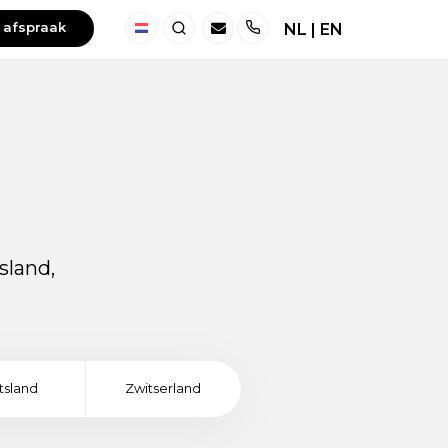
 afspraak
NL
|
EN
Nederland
Zoeken
Telefoon
sland,
tsland
Zwitserland