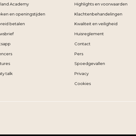
land Academy
Highlights en voorwaarden
ieken en openingstijden
Klachtenbehandelingen
reid betalen
Kwaliteit en veiligheid
wsbrief
Huisreglement
tsapp
Contact
uencers
Pers
tures
Spoedgevallen
ty talk
Privacy
Cookies