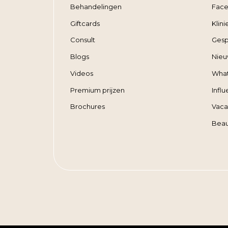
Behandelingen
Face
Giftcards
Klin
Consult
Gesp
Blogs
Nieu
Videos
Wha
Premium prijzen
Infl
Brochures
Vaca
Beau