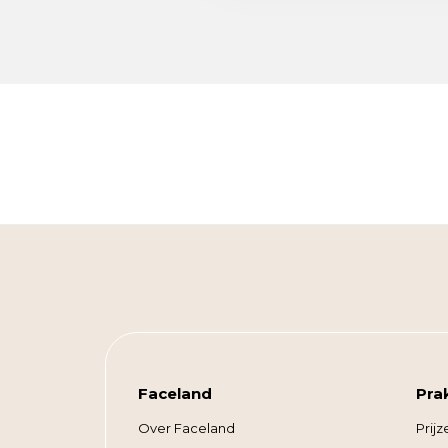
Faceland
Pra
Over Faceland
Prijz