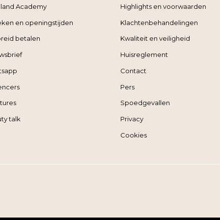
land Academy
Highlights en voorwaarden
ieken en openingstijden
Klachtenbehandelingen
reid betalen
Kwaliteit en veiligheid
wsbrief
Huisreglement
tsapp
Contact
uencers
Pers
tures
Spoedgevallen
ty talk
Privacy
Cookies