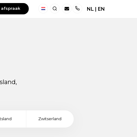
 afspraak
NL
|
EN
Nederland
Zoeken
Telefoon
sland,
tsland
Zwitserland