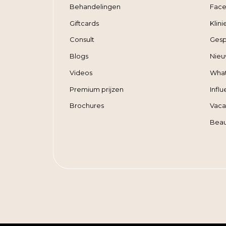
Behandelingen
Face
Giftcards
Klin
Consult
Gesp
Blogs
Nieu
Videos
Wha
Premium prijzen
Infl
Brochures
Vaca
Beau