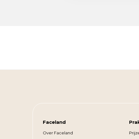
Faceland
Pra
Over Faceland
Prijz